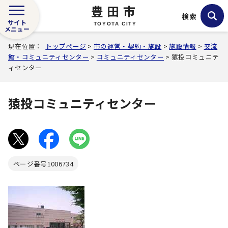
豊田市
検索
サイト
TOYOTA CITY
メニュー
現在位置：
トップページ
>
市の運営・契約・施設
>
施設情報
>
交流
館・コミュニティセンター
>
コミュニティセンター
> 猿投コミュニテ
ィセンター
猿投コミュニティセンター
ページ番号
1006734