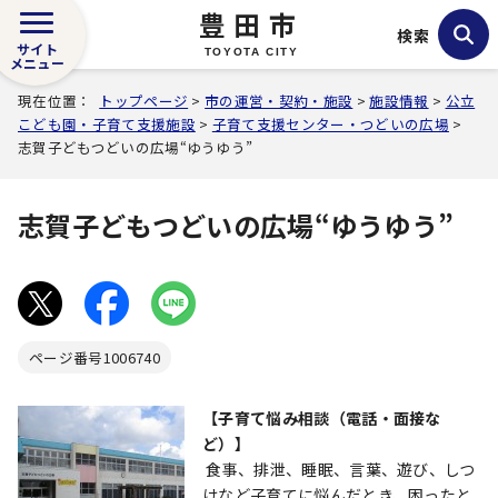
豊田市
検索
サイト
TOYOTA CITY
メニュー
現在位置：
トップページ
>
市の運営・契約・施設
>
施設情報
>
公立
こども園・子育て支援施設
>
子育て支援センター・つどいの広場
>
志賀子どもつどいの広場“ゆうゆう”
志賀子どもつどいの広場“ゆうゆう”
ページ番号
1006740
【子育て悩み相談（電話・面接な
ど）】
食事、排泄、睡眠、言葉、遊び、しつ
けなど子育てに悩んだとき、困ったと