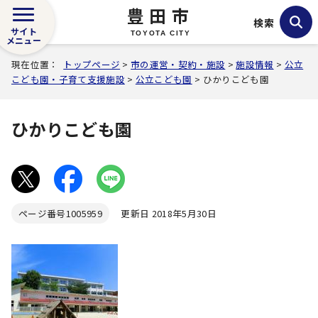
豊田市
検索
サイト
TOYOTA CITY
メニュー
現在位置：
トップページ
>
市の運営・契約・施設
>
施設情報
>
公立
こども園・子育て支援施設
>
公立こども園
> ひかりこども園
ひかりこども園
ページ番号
1005959
更新日 2018年5月30日