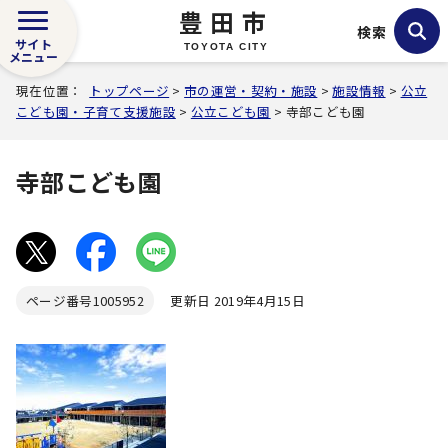
豊田市
検索
サイト
TOYOTA CITY
メニュー
現在位置：
トップページ
>
市の運営・契約・施設
>
施設情報
>
公立
こども園・子育て支援施設
>
公立こども園
> 寺部こども園
寺部こども園
ページ番号
1005952
更新日 2019年4月15日