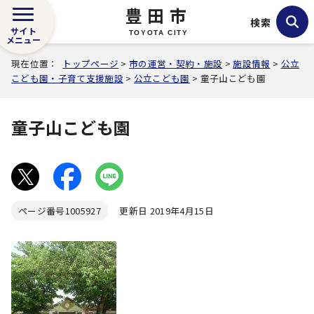
豊田市
検索
サイト
TOYOTA CITY
メニュー
現在位置：
トップページ
>
市の運営・契約・施設
>
施設情報
>
公立
こども園・子育て支援施設
>
公立こども園
> 童子山こども園
童子山こども園
ページ番号
1005927
更新日 2019年4月15日