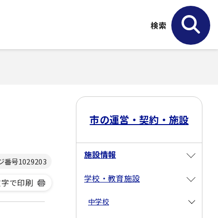
検索
市の運営・契約・施設
施設情報
ジ番号
1029203
学校・教育施設
文字で印刷
中学校