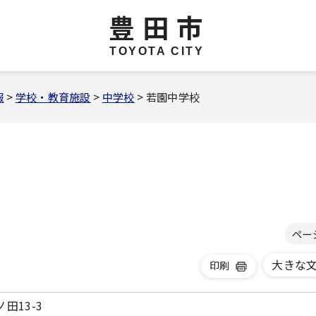
豊田市
TOYOTA CITY
報
>
学校・教育施設
>
中学校
> 若園中学校
ペー
大きな
印刷
ノ田13-3