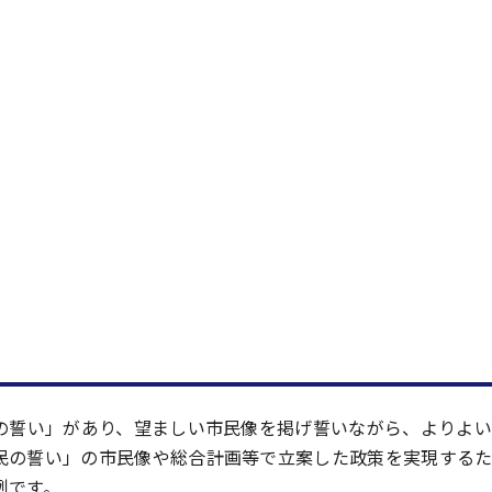
民の誓い」があり、望ましい市民像を掲げ誓いながら、よりよ
民の誓い」の市民像や総合計画等で立案した政策を実現する
例です。