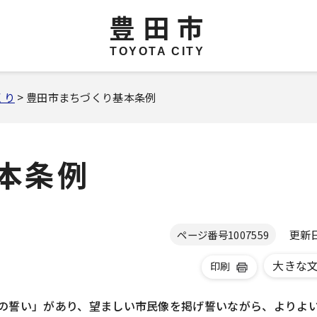
豊田市
TOYOTA CITY
くり
> 豊田市まちづくり基本条例
本条例
更新日 
ページ番号
1007559
大きな
印刷
民の誓い」があり、望ましい市民像を掲げ誓いながら、よりよ