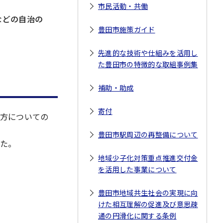
市民活動・共働
などの自治の
豊田市施策ガイド
先進的な技術や仕組みを活用し
た豊田市の特徴的な取組事例集
補助・助成
寄付
方についての
豊田市駅周辺の再整備について
た。
地域少子化対策重点推進交付金
を活用した事業について
豊田市地域共生社会の実現に向
けた相互理解の促進及び意思疎
通の円滑化に関する条例