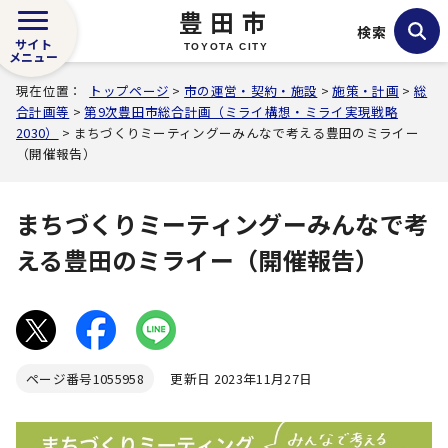
豊田市
検索
サイト
TOYOTA CITY
メニュー
現在位置：
トップページ
>
市の運営・契約・施設
>
施策・計画
>
総
合計画等
>
第9次豊田市総合計画（ミライ構想・ミライ実現戦略
2030）
> まちづくりミーティングーみんなで考える豊田のミライー
（開催報告）
まちづくりミーティングーみんなで考
える豊田のミライー（開催報告）
ページ番号
1055958
更新日 2023年11月27日