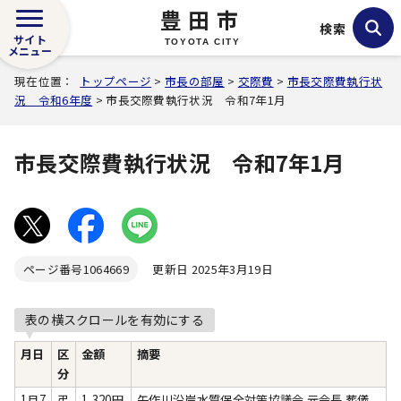
豊田市
検索
サイト
TOYOTA CITY
メニュー
現在位置：
トップページ
>
市長の部屋
>
交際費
>
市長交際費執行状
況 令和6年度
> 市長交際費執行状況 令和7年1月
市長交際費執行状況 令和7年1月
ページ番号
1064669
更新日 2025年3月19日
表の横スクロールを有効にする
月日
区
金額
摘要
分
1月7
弔
1,320円
矢作川沿岸水質保全対策協議会 元会長 葬儀