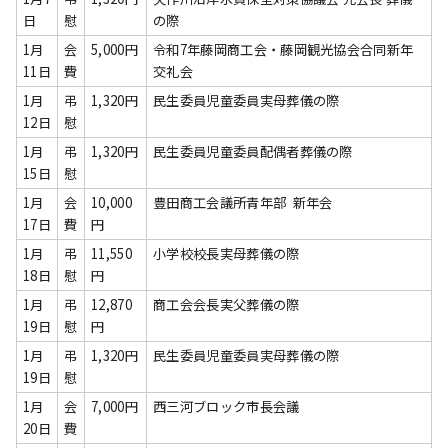
日
慰
の際
1月
会
5,000円
令和7年藤岡商工会・藤岡観光協会合同新年
11日
費
交礼会
1月
弔
1,320円
民生委員児童委員実母葬儀の際
12日
慰
1月
弔
1,320円
民生委員児童委員配偶者葬儀の際
15日
慰
1月
会
10,000
豊田商工会議所青年部 新年会
17日
費
円
1月
弔
11,550
小学校校長実母葬儀の際
18日
慰
円
1月
弔
12,870
商工会会長実父葬儀の際
19日
慰
円
1月
弔
1,320円
民生委員児童委員実母葬儀の際
19日
慰
1月
会
7,000円
西三河ブロック市長会議
20日
費