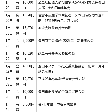
1月
会
10,000
公益社団法人愛知県宅地建物取引業協会豊田
20日
費
円
支部 令和7年新年会
1月
慶
1,320円
岩倉市長選挙立候補者 久保田桂朗様再選の
20日
祝
際（1月19日告示、無投票）
1月
弔
17,870
地域会議委員葬儀の際
21日
慰
円
1月
会
5,000円
豊田商工会議所 2025年「新春懇談会」
21日
費
1月
弔
10,120
商工会会長実父葬儀の際
22日
慰
円
1月
会
4,000円
豊田市スポーツ推進委員協議会「創立60周年
25日
費
記念式典」
1月
弔
12,870
平成23年秋叙勲受章者葬儀の際
28日
慰
円
1月
会
10,000
豊田市飲食業組合新年ご挨拶会
28日
費
円
1月
会
6,000円
令和7年県・市新春懇談会
31日
費