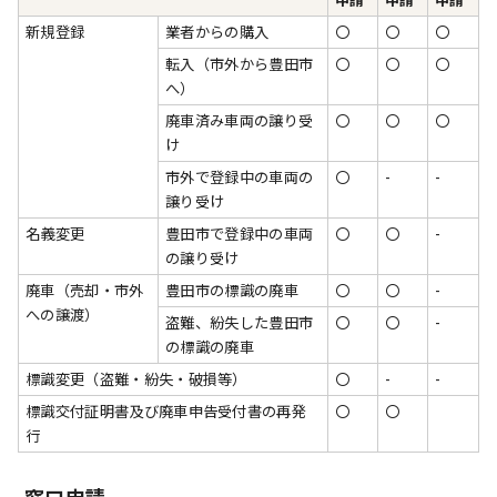
新規登録
業者からの購入
〇
〇
〇
転入（市外から豊田市
〇
〇
〇
へ）
廃車済み車両の譲り受
〇
〇
〇
け
市外で登録中の車両の
〇
-
-
譲り受け
名義変更
豊田市で登録中の車両
〇
〇
-
の譲り受け
廃車（売却・市外
豊田市の標識の廃車
〇
〇
-
への譲渡）
盗難、紛失した豊田市
〇
〇
-
の標識の廃車
標識変更（盗難・紛失・破損等）
〇
-
-
標識交付証明書及び廃車申告受付書の再発
〇
〇
行