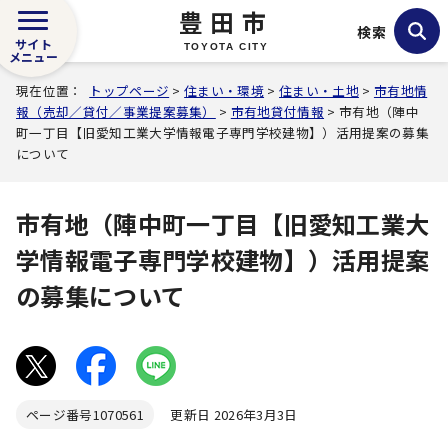
豊田市
検索
サイト
TOYOTA CITY
メニュー
現在位置：
トップページ
>
住まい・環境
>
住まい・土地
>
市有地情
報（売却／貸付／事業提案募集）
>
市有地貸付情報
> 市有地（陣中
町一丁目【旧愛知工業大学情報電子専門学校建物】）活用提案の募集
について
市有地（陣中町一丁目【旧愛知工業大
学情報電子専門学校建物】）活用提案
の募集について
ページ番号
1070561
更新日 2026年3月3日