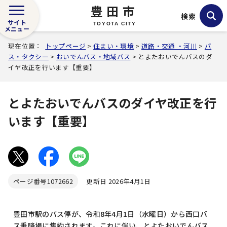
豊田市
検索
サイト
TOYOTA CITY
メニュー
現在位置：
トップページ
>
住まい・環境
>
道路・交通 ・河川
>
バ
ス・タクシー
>
おいでんバス・地域バス
> とよたおいでんバスのダ
イヤ改正を行います【重要】
とよたおいでんバスのダイヤ改正を行
います【重要】
ページ番号
1072662
更新日 2026年4月1日
豊田市駅のバス停が、令和8年4月1日（水曜日）から西口バ
ス乗降場に集約されます。これに伴い、とよたおいでんバス