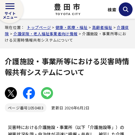
豊田市
検索
サイト
TOYOTA CITY
メニュー
現在位置：
トップページ
>
健康・医療・福祉
>
高齢者福祉
>
介護保
険
>
介護保険・老人福祉事業者向け情報
> 介護施設・事業所等にお
ける災害時情報共有システムについて
介護施設・事業所等における災害時情
報共有システムについて
ページ番号
1050483
更新日 2026年6月2日
災害時における介護施設・事業所（以下「介護施設等」）の
被害状況を国・自治体が迅速に把握・共有し、被災した介護