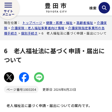
豊田市
検索
サイト
TOYOTA CITY
メニュー
現在位置：
トップページ
>
健康・医療・福祉
>
高齢者福祉
>
介護保
険
>
介護保険・老人福祉事業者向け情報
>
介護保険指定事業所の各
種手続き
>
個別手続き
> 6 老人福祉法に基づく申請・届出について
6 老人福祉法に基づく申請・届出に
ついて
ページ番号
1003204
更新日 2026年6月23日
老人福祉法に基づく申請・届出についての案内です。