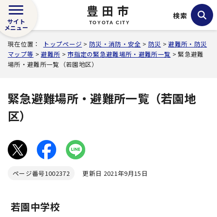
豊田市
検索
サイト
TOYOTA CITY
メニュー
現在位置：
トップページ
>
防災・消防・安全
>
防災
>
避難所・防災
マップ等
>
避難所
>
市指定の緊急避難場所・避難所一覧
> 緊急避難
場所・避難所一覧（若園地区）
緊急避難場所・避難所一覧（若園地
区）
ページ番号
1002372
更新日 2021年9月15日
若園中学校