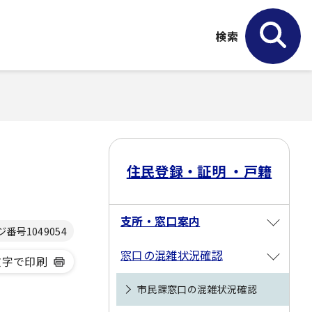
検索
住民登録・証明 ・戸籍
支所・窓口案内
ジ番号
1049054
窓口の混雑状況確認
文字で印刷
市民課窓口の混雑状況確認