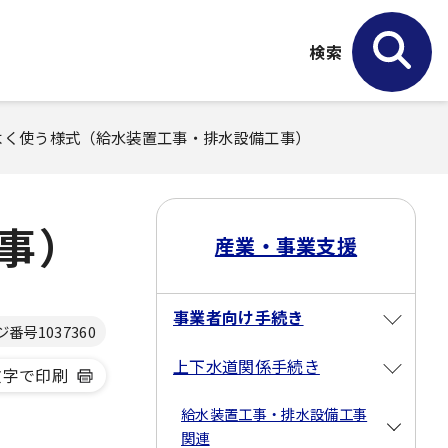
検索
 よく使う様式（給水装置工事・排水設備工事）
事）
産業・事業支援
事業者向け手続き
ジ番号
1037360
上下水道関係手続き
文字で印刷
給水装置工事・排水設備工事
関連