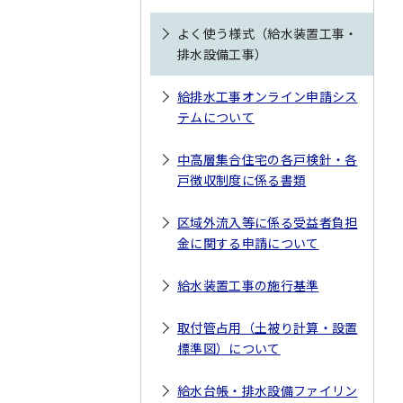
よく使う様式（給水装置工事・
排水設備工事）
給排水工事オンライン申請シス
テムについて
中高層集合住宅の各戸検針・各
戸徴収制度に係る書類
区域外流入等に係る受益者負担
金に関する申請について
給水装置工事の施行基準
取付管占用（土被り計算・設置
標準図）について
給水台帳・排水設備ファイリン