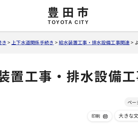
豊田市
TOYOTA CITY
続き
>
上下水道関係手続き
>
給水装置工事・排水設備工事関連
>
装置工事・排水設備工
ペー
大きな
印刷