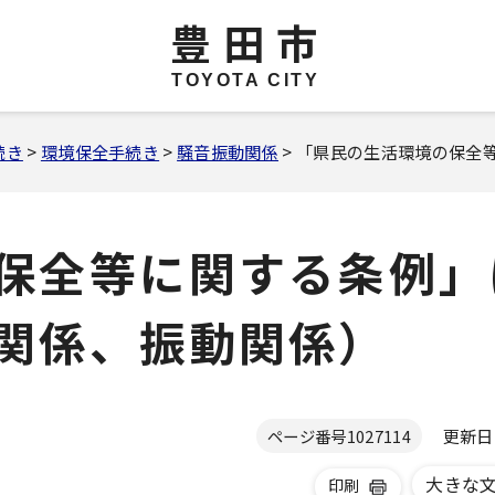
豊田市
TOYOTA CITY
続き
>
環境保全手続き
>
騒音振動関係
> 「県民の生活環境の保全
保全等に関する条例」
関係、振動関係）
更新日 2
ページ番号
1027114
大きな
印刷