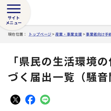
サイト
メニュー
現在位置：
トップページ
>
産業・事業支援
>
事業者向け手
「県民の生活環境の
づく届出一覧（騒音