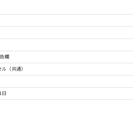
告欄
クセル（共通）
1日