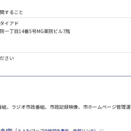
関すること
タイアド
一丁目14番5号MG薬院ビル7階
ださい
政番組、ラジオ市政番組、市政記録映像、市ホームページ管理
舎4階（
とよたiマップの地図を表示 外部リンク）