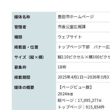
豊田市ホームページ
媒体名称
市長公室広報課
管理者
ウェブサイト
種類
トップページ下部 バナー広
掲載面・位置
縦110ピクセル×横300ピ
サイズ（縦×横）
18枠
募集枠
2025年4月1日～2026年3月3
掲載期間
【ページビュー数】
媒体の概要
2024
年度
総ページ：17,095,277
件
トップページ：915,854件