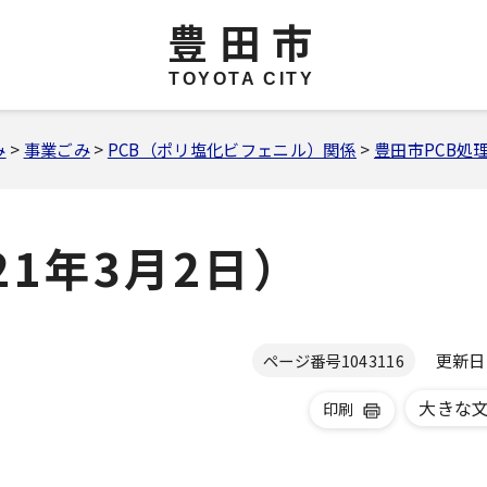
豊田市
TOYOTA CITY
み
>
事業ごみ
>
PCB（ポリ塩化ビフェニル）関係
>
豊田市PCB処
21年3月2日）
更新日 2
ページ番号
1043116
大きな
印刷