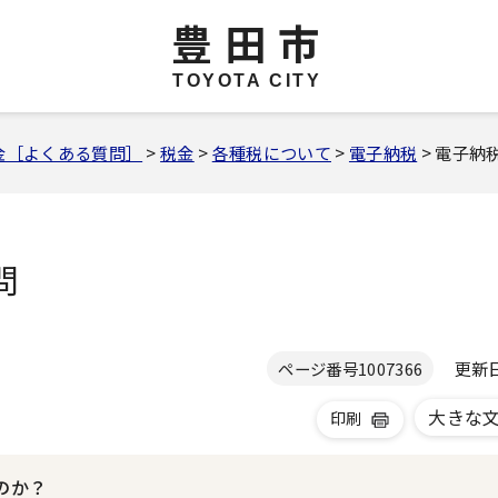
豊田市
TOYOTA CITY
金［よくある質問］
>
税金
>
各種税について
>
電子納税
> 電子
問
更新日 
ページ番号
1007366
大きな
印刷
のか？