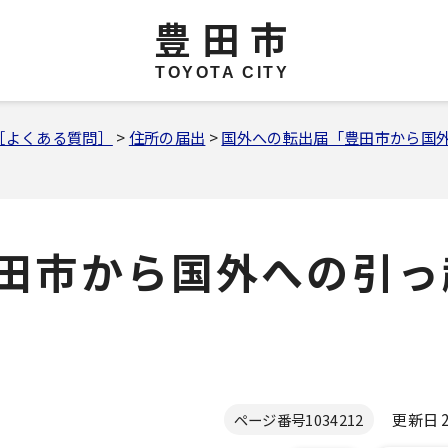
豊田市
TOYOTA CITY
［よくある質問］
>
住所の届出
>
国外への転出届「豊田市から国
田市から国外への引っ
更新日 20
ページ番号
1034212