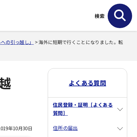
検索
外への引っ越し」
> 海外に短期で行くことになりました。転
越
よくある質問
住民登録・証明［よくある
質問］
住所の届出
19年10月30日