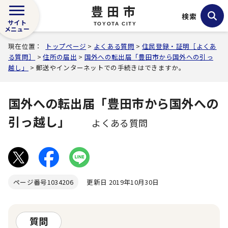
豊田市
検索
サイト
TOYOTA CITY
メニュー
現在位置：
トップページ
>
よくある質問
>
住民登録・証明［よくあ
る質問］
>
住所の届出
>
国外への転出届「豊田市から国外への引っ
越し」
> 郵送やインターネットでの手続きはできますか。
国外への転出届「豊田市から国外への
引っ越し」
よくある質問
ページ番号
1034206
更新日 2019年10月30日
質問