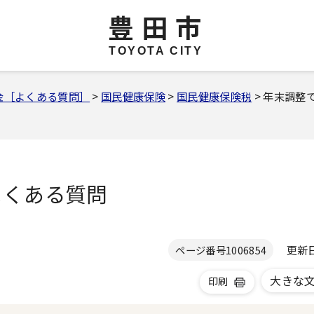
豊田市
TOYOTA CITY
金［よくある質問］
>
国民健康保険
>
国民健康保険税
> 年末調整
くある質問
更新日 
ページ番号
1006854
大きな
印刷