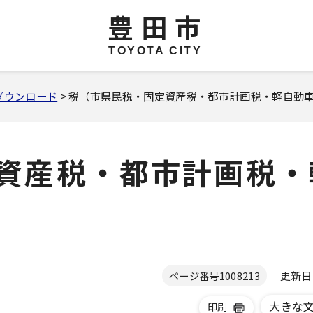
豊田市
TOYOTA CITY
ダウンロード
> 税（市県民税・固定資産税・都市計画税・軽自動
資産税・都市計画税・
更新日 2
ページ番号
1008213
大きな
印刷