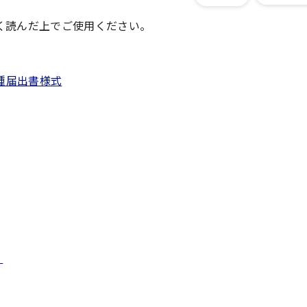
く読んだ上でご使用ください。
種届出書様式
）