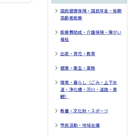
国民健康保険・国民年金・後期
高齢者医療
医療費助成・介護保険・障がい
福祉
出産・育児・教育
健康・衛生・薬務
環境・暮らし（ごみ・上下水
道・浄化槽・河川・道路・景
観）
教養・文化財・スポーツ
市民活動・地域会議