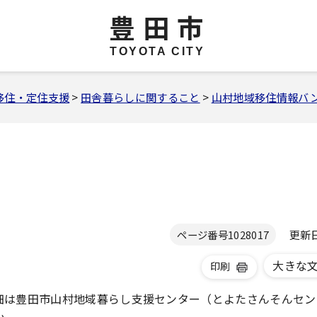
豊田市
TOYOTA CITY
移住・定住支援
>
田舎暮らしに関すること
>
山村地域移住情報バ
更新日 
ページ番号
1028017
大きな
印刷
細は豊田市山村地域暮らし支援センター（とよたさんそんセン