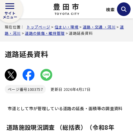
豊田市
検索
サイト
TOYOTA CITY
メニュー
現在位置：
トップページ
>
住まい・環境
>
道路・交通 ・河川
>
道
路・河川
>
道路の損傷・維持管理
> 道路延長資料
道路延長資料
ページ番号
1003757
更新日 2026年4月17日
市道として市が管理している道路の延長・面積等の調査資料
道路施設現況調査 （総括表）（令和8年