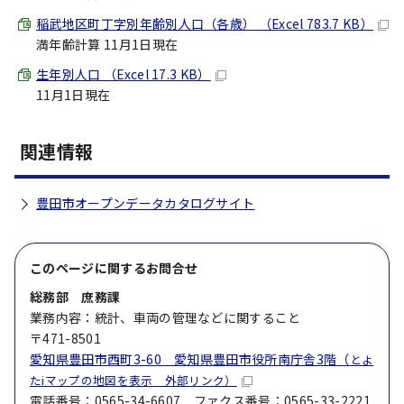
稲武地区町丁字別年齢別人口（各歳） （Excel 783.7 KB）
満年齢計算 11月1日現在
生年別人口 （Excel 17.3 KB）
11月1日現在
関連情報
豊田市オープンデータカタログサイト
このページに関する
お問合せ
総務部 庶務課
業務内容：統計、車両の管理などに関すること
〒471-8501
愛知県豊田市西町3-60 愛知県豊田市役所南庁舎3階（
とよ
たiマップの地図を表示 外部リンク）
電話番号：0565-34-6607 ファクス番号：0565-33-2221