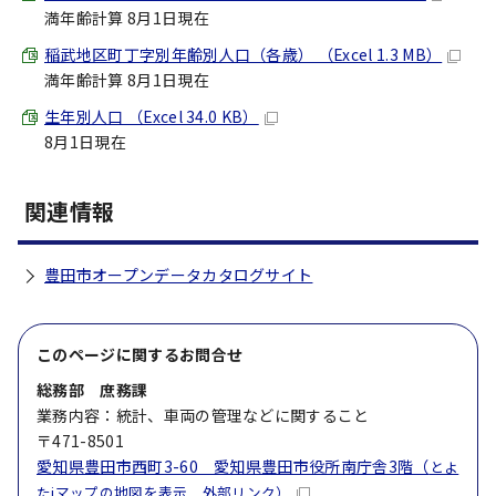
満年齢計算 8月1日現在
稲武地区町丁字別年齢別人口（各歳） （Excel 1.3 MB）
満年齢計算 8月1日現在
生年別人口 （Excel 34.0 KB）
8月1日現在
関連情報
豊田市オープンデータカタログサイト
このページに関する
お問合せ
総務部 庶務課
業務内容：統計、車両の管理などに関すること
〒471-8501
愛知県豊田市西町3-60 愛知県豊田市役所南庁舎3階（
とよ
たiマップの地図を表示 外部リンク）