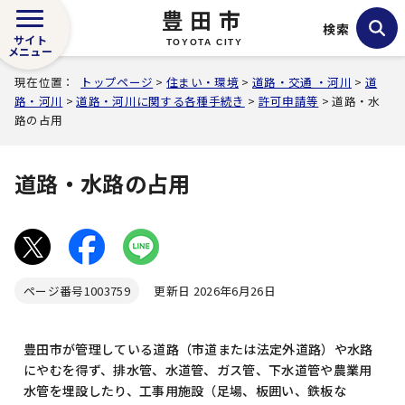
豊田市
検索
サイト
TOYOTA CITY
メニュー
現在位置：
トップページ
>
住まい・環境
>
道路・交通 ・河川
>
道
路・河川
>
道路・河川に関する各種手続き
>
許可申請等
> 道路・水
路の占用
道路・水路の占用
ページ番号
1003759
更新日 2026年6月26日
豊田市が管理している道路（市道または法定外道路）や水路
にやむを得ず、排水管、水道管、ガス管、下水道管や農業用
水管を埋設したり、工事用施設（足場、板囲い、鉄板な