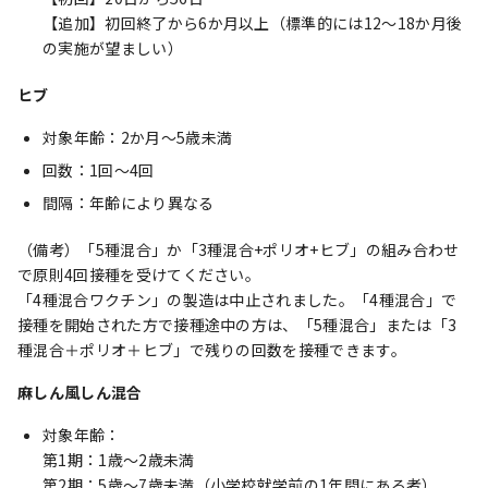
【追加】初回終了から6か月以上（標準的には12～18か月後
の実施が望ましい）
ヒブ
対象年齢：2か月～5歳未満
回数：1回～4回
間隔：年齢により異なる
（備考）「5種混合」か「3種混合+ポリオ+ヒブ」の組み合わせ
で原則4回接種を受けてください。
「4種混合ワクチン」の製造は中止されました。「4種混合」で
接種を開始された方で接種途中の方は、「5種混合」または「3
種混合＋ポリオ＋ヒブ」で残りの回数を接種できます。
麻しん風しん混合
対象年齢：
第1期：1歳～2歳未満
第2期：5歳～7歳未満（小学校就学前の1年間にある者）