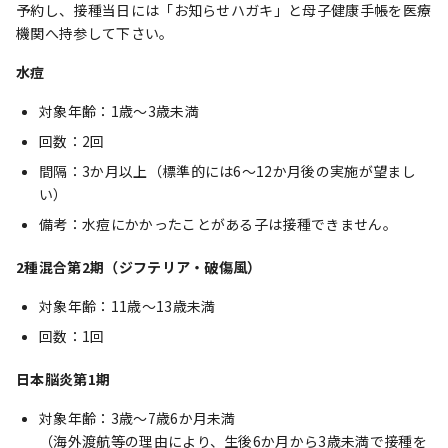
予約し、接種当日には「お知らせハガキ」と母子健康手帳を医療
機関へ持参して下さい。
水痘
対象年齢：1歳～3歳未満
回数：2回
間隔：3か月以上（標準的には6～12か月後の実施が望まし
い）
備考：水痘にかかったことがある子は接種できません。
2種混合第2期（ジフテリア・破傷風）
対象年齢：11歳～13歳未満
回数：1回
日本脳炎第1期
対象年齢：3歳～7歳6か月未満
（海外渡航等の理由により、生後6か月から3歳未満で接種を