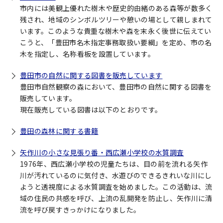
市内には美観上優れた樹木や歴史的由緒のある森等が数多く
残され、地域のシンボルツリーや憩いの場として親しまれて
います。このような貴重な樹木や森を末永く後世に伝えてい
こうと、「豊田市名木指定事務取扱い要綱」を定め、市の名
木を指定し、名称看板を設置しています。
豊田市の自然に関する図書を販売しています
豊田市自然観察の森において、豊田市の自然に関する図書を
販売しています。
現在販売している図書は以下のとおりです。
豊田の森林に関する書籍
矢作川の小さな見張り番・西広瀬小学校の水質調査
1976年、西広瀬小学校の児童たちは、目の前を流れる矢作
川が汚れているのに気付き、水遊びのできるきれいな川にし
ようと透視度による水質調査を始めました。この活動は、流
域の住民の共感を呼び、上流の乱開発を防止し、矢作川に清
流を呼び戻すきっかけになりました。