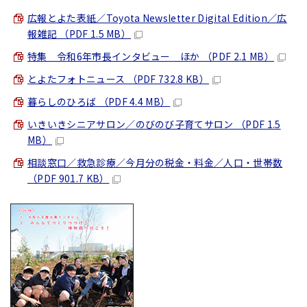
広報とよた表紙／Toyota Newsletter Digital Edition／広
報雑記 （PDF 1.5 MB）
特集 令和6年市長インタビュー ほか （PDF 2.1 MB）
とよたフォトニュース （PDF 732.8 KB）
暮らしのひろば （PDF 4.4 MB）
いきいきシニアサロン／のびのび子育てサロン （PDF 1.5
MB）
相談窓口／救急診療／今月分の税金・料金／人口・世帯数
（PDF 901.7 KB）