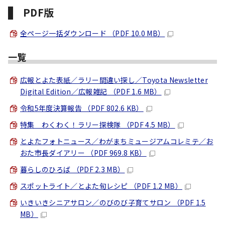
PDF版
全ページ一括ダウンロード （PDF 10.0 MB）
一覧
広報とよた表紙／ラリー間違い探し／Toyota Newsletter
Digital Edition／広報雑記 （PDF 1.6 MB）
令和5年度決算報告 （PDF 802.6 KB）
特集 わくわく！ラリー探検隊 （PDF 4.5 MB）
とよたフォトニュース／わがまちミュージアムコレミテ／お
おた市長ダイアリー （PDF 969.8 KB）
暮らしのひろば （PDF 2.3 MB）
スポットライト／とよた旬レシピ （PDF 1.2 MB）
いきいきシニアサロン／のびのび子育てサロン （PDF 1.5
MB）