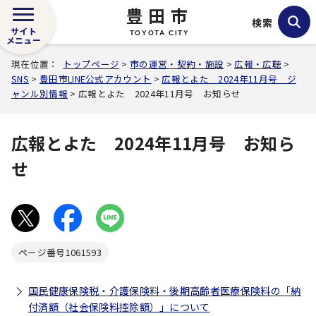
豊田市
検索
サイト
TOYOTA CITY
メニュー
現在位置：
トップページ
>
市の運営・契約・施設
>
広報・広聴
>
SNS
>
豊田市LINE公式アカウント
>
広報とよた 2024年11月号 ジ
ャンル別情報
> 広報とよた 2024年11月号 お知らせ
広報とよた 2024年11月号 お知ら
せ
ページ番号
1061593
国民健康保険税・介護保険料・後期高齢者医療保険料の「納
付済額（社会保険料控除額）」について