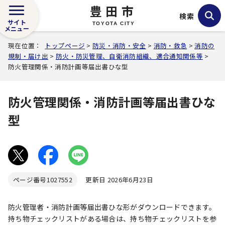
豊田市
検索
サイト
TOYOTA CITY
メニュー
現在位置：
トップページ
>
防災・消防・安全
>
消防・救急
>
消防の
規制・届け出
>
防火・防災管理、自衛消防組織、適合通知関係等
>
防火管理関係・消防計画等届出書ひな型
防火管理関係・消防計画等届出書ひな
型
ページ番号
1027552
更新日 2026年6月23日
防火管理者・消防計画等届出書ひな形がダウンロードできます。
持ち物チェックリストがある場合は、持ち物チェックリストを参