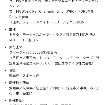
日）FIA世界ラリー選手権フォーラムエイト・ラリージャパ
ン2025
英）FIA World Rall Championship（WRC） FORUM 8
Rally Japan
〈通称〉フォーラムエイト・ラリージャパン2025
主催
トヨタ・モータースポーツ・クラブ／特定非営利活動法人
M.O.S.C.O.／豊田市
興行主体
ラリージャパン2025実行委員会
（豊田市／恵那市／トヨタ・モータースポーツ・クラブ／特
定非営利活動法人M.O.S.C.O.／豊田まちづくり株式会社）
後援
観光庁／スポーツ庁
開催協力団体
愛知県／岐阜県／名古屋市／岡崎市／新城市／中津川市／長
久手市／設楽町
開催期間