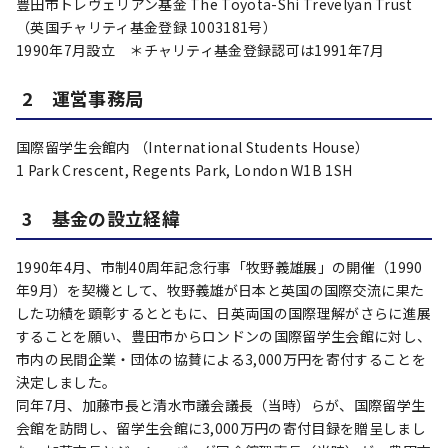
豊田市トレヴェリアン基金 The Toyota-Shi Trevelyan Trust
（英国チャリティ基金登録 1003181号）
1990年7月設立 ＊チャリティ基金登録認可は1991年7月
2 運営事務局
国際留学生会館内 （International Students House）
1 Park Crescent, Regents Park, London W1B 1SH
3 基金の設立経緯
1990年4月、市制40周年記念行事「牧野義雄展」の開催（1990
年9月）を契機として、牧野義雄が日本と英国の国際交流に果た
した功績を顕彰するとともに、日英両国の国際理解がさらに進展
することを願い、豊田市からロンドンの国際留学生会館に対し、
市内の民間企業・団体の協賛による3,000万円を寄付することを
決定しました。
同年7月、加藤市長と清水市議会議長（当時）らが、国際留学生
会館を訪問し、留学生会館に3,000万円の寄付目録を贈呈しまし