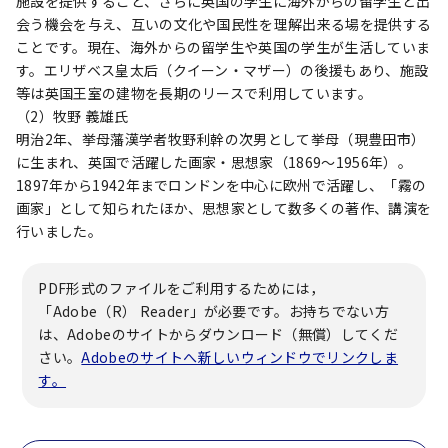
施設を提供すること、さらに英国の学生に海外からの留学生と出
会う機会を与え、互いの文化や国民性を理解出来る場を提供する
ことです。現在、海外からの留学生や英国の学生が生活していま
す。エリザベス皇太后（クイーン・マザー）の後援もあり、施設
等は英国王室の建物を長期のリースで利用しています。
（2）牧野 義雄氏
明治2年、挙母藩漢学者牧野利幹の次男として挙母（現豊田市）
に生まれ、英国で活躍した画家・思想家（1869～1956年）。
1897年から1942年までロンドンを中心に欧州で活躍し、「霧の
画家」として知られたほか、思想家として数多くの著作、講演を
行いました。
PDF形式のファイルをご利用するためには，
「Adobe（R） Reader」が必要です。お持ちでない方
は、Adobeのサイトからダウンロード（無償）してくだ
さい。
Adobeのサイトへ新しいウィンドウでリンクしま
す。