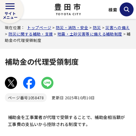
豊田市
検索
サイト
TOYOTA CITY
メニュー
現在位置：
トップページ
>
防災・消防・安全
>
防災
>
災害への備え
>
防災に関する補助・支援
>
地震・土砂災害等に備える補助制度
> 補
助金の代理受領制度
補助金の代理受領制度
ページ番号
1058478
更新日 2025年10月10日
補助金を工事業者が代理で受領することで、補助金相当額が
工事費の支払いから控除される制度です。