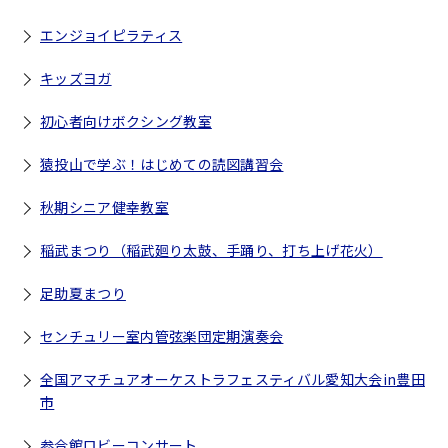
エンジョイピラティス
キッズヨガ
初心者向けボクシング教室
猿投山で学ぶ！はじめての読図講習会
秋期シニア健幸教室
稲武まつり（稲武廻り太鼓、手踊り、打ち上げ花火）
足助夏まつり
センチュリー室内管弦楽団定期演奏会
全国アマチュアオーケストラフェスティバル愛知大会in豊田
市
参合館ロビーコンサート