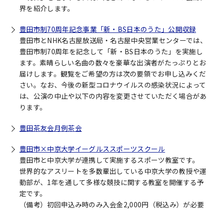
界を紹介します。
豊田市制70周年記念事業「新・BS日本のうた」公開収録
豊田市とNHK名古屋放送局・名古屋中央営業センターでは、
豊田市制70周年を記念して「新・BS日本のうた」を実施し
ます。素晴らしい名曲の数々を豪華な出演者がたっぷりとお
届けします。観覧をご希望の方は次の要領でお申し込みくだ
さい。なお、今後の新型コロナウイルスの感染状況によって
は、公演の中止や以下の内容を変更させていただく場合があ
ります。
豊田茶友会月例茶会
豊田市×中京大学イーグルススポーツスクール
豊田市と中京大学が連携して実施するスポーツ教室です。
世界的なアスリートを多数輩出している中京大学の教授や運
動部が、1年を通して多様な競技に関する教室を開催する予
定です。
（備考）初回申込み時のみ入会金2,000円（税込み）が必要