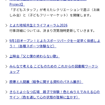
Project】
「子どもスタッフ」が考えたレクリエーションで遊ぶ〈お楽
しみ会〉と〈子どもフリーマーケット〉を開催します。
とよた地域共生ミライフォーラム2026
行事詳細については、決まり次第随時更新していきます。
9月1日オープン！とよたスポーツパークを一足早く体感しよ
う！（各種スポーツ体験など）
上映会「父と僕の終わらない歌」
みんなで考える こどものための これからの図書館ワークシ
ョップ
原爆と人間展（戦争に関する資料のパネル展示）
きらとよ☆なつ広場 親子で体験！色とぬりえでみえる心の
サイン（色を通して心の状態の理解に生かす）