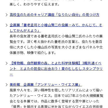
楽しく、わかりやすく伝えます。
高校生のためのキャリア講座「なりたい自分」の見つけ方
企画展「養老孟司と小檜山賢二の虫展－みて、かんじて、そ
してかんがえよう」
長年の虫友達である養老孟司氏と小檜山賢二氏のふたりの展
覧会です。深く考え抜かれた養老氏の言葉と、虫たちを数百
倍に大きくした小檜山氏の写真を大小さまざまなパネルや立
体展示物、映像で紹介します。
【博物館、自然観察の森、とよた科学体験館】3館共通イベ
ント とよたの昆虫に出会おう！夏のむしむしスタンプラリ
ー
美術館 企画展「アンドリュー・ワイエス展」
風景や人々を、深い精神性を宿したリアリズムによって描い
たアンドリュー・ワイエス。日本では17年ぶりの大規模展覧
会となる本展では、作品に数多く登場する窓や扉といった
「境界」を暗示する表現に光を当てながらワイエスの芸術世