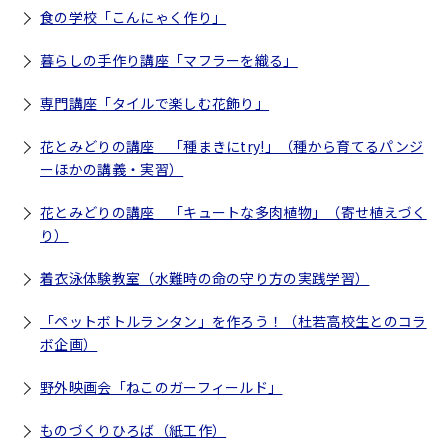
食の学校「こんにゃく作り」
暮らしの手作り講座「マフラーを織る」
専門講座「タイルで楽しむ花飾り」
花とみどりの講座 「種まきにtry!」（種から育てるパンジ
ーほかの講義・実習）
花とみどりの講座 「キュートな多肉植物」（寄せ植えづく
り）
着衣泳体験教室（水難時の命の守り方の実践学習）
「ペットボトルランタン」を作ろう！（杜若高校生とのコラ
ボ企画）
野外映画会「ねこのガーフィールド」
ものづくりひろば（紙工作）