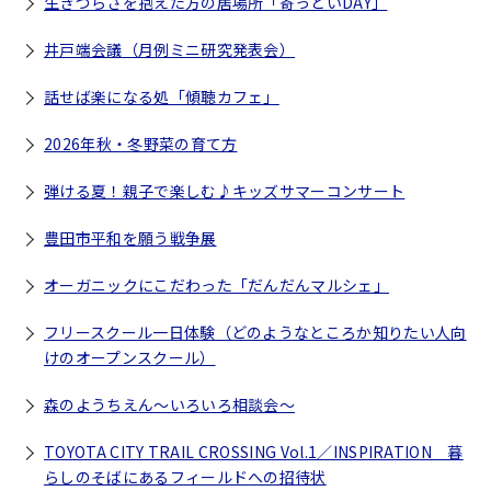
生きづらさを抱えた方の居場所「寄っといDAY」
井戸端会議（月例ミニ研究発表会）
話せば楽になる処「傾聴カフェ」
2026年秋・冬野菜の育て方
弾ける夏！親子で楽しむ♪キッズサマーコンサート
豊田市平和を願う戦争展
オーガニックにこだわった「だんだんマルシェ」
フリースクール一日体験（どのようなところか知りたい人向
けのオープンスクール）
森のようちえん～いろいろ相談会～
TOYOTA CITY TRAIL CROSSING Vol.1／INSPIRATION 暮
らしのそばにあるフィールドへの招待状