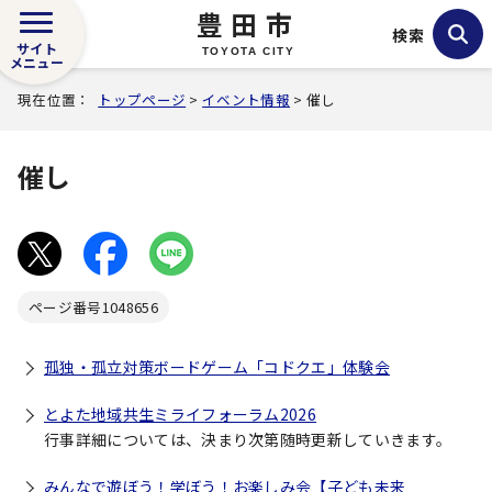
豊田市
検索
サイト
TOYOTA CITY
メニュー
現在位置：
トップページ
>
イベント情報
> 催し
催し
ページ番号
1048656
孤独・孤立対策ボードゲーム「コドクエ」体験会
とよた地域共生ミライフォーラム2026
行事詳細については、決まり次第随時更新していきます。
みんなで遊ぼう！学ぼう！お楽しみ会【子ども未来