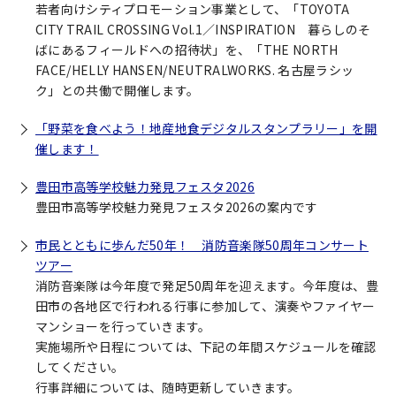
若者向けシティプロモーション事業として、「TOYOTA
CITY TRAIL CROSSING Vol.1／INSPIRATION 暮らしのそ
ばにあるフィールドへの招待状」を、「THE NORTH
FACE/HELLY HANSEN/NEUTRALWORKS. 名古屋ラシッ
ク」との共働で開催します。
「野菜を食べよう！地産地食デジタルスタンプラリー」を開
催します！
豊田市高等学校魅力発見フェスタ2026
豊田市高等学校魅力発見フェスタ2026の案内です
市民とともに歩んだ50年！ 消防音楽隊50周年コンサート
ツアー
消防音楽隊は今年度で発足50周年を迎えます。今年度は、豊
田市の各地区で行われる行事に参加して、演奏やファイヤー
マンショーを行っていきます。
実施場所や日程については、下記の年間スケジュールを確認
してください。
行事詳細については、随時更新していきます。