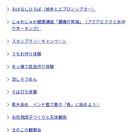
おはなしひろば（絵本とエプロンシアター）
じゅわじゅわ健康講座「腰痛の常識」（アクアビクスと水中
ウオーキング）
スタンプラリーキャンペーン
うちわ作り体験
木っ端で昆虫作り体験
流しそうめん
そば打ち体験
草木染め インド藍で夏の「青」に染めよう！
お月見団子づくりと天体観測
きのこの観察会