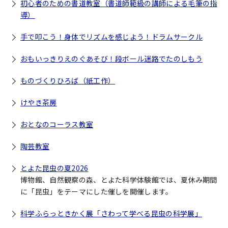
初心者のための書道教室（書道師範級の講師による毛筆の指
導）
手で叩こう！身体でリズムを感じよう！ドラムサークル
おもいっきりえのぐあそび！段ボール迷路でたのしもう
ものづくりひろば（紙工作）
けやき茶房
おとなのコーラス教室
陶芸教室
とよた昆虫の夏2026
博物館、自然観察の森、とよた科学体験館では、夏休み期間
に「昆虫」をテーマにした催しを開催します。
科学ふらっときかく展「さわって学べる昆虫の科学展」