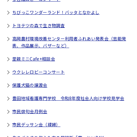
ちびっこワンダーランド！バッタとなかよし
トヨテツの森で生き物調査
高岡農村環境改善センター利用者ふれあい発表会（芸能発
表、作品展示、バザーなど）
里親ミニCafe+相談会
ウクレレロビーコンサート
保護犬猫の譲渡会
豊田地域看護専門学校 令和8年度社会人向け学校見学会
市民俳句会月例会
市民デッサン会（裸婦）