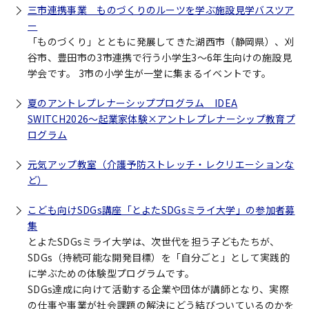
三市連携事業 ものづくりのルーツを学ぶ施設見学バスツア
ー
「ものづくり」とともに発展してきた湖西市（静岡県）、刈
谷市、豊田市の3市連携で行う小学生3～6年生向けの施設見
学会です。 3市の小学生が一堂に集まるイベントです。
夏のアントレプレナーシッププログラム IDEA
SWITCH2026～起業家体験×アントレプレナーシップ教育プ
ログラム
元気アップ教室（介護予防ストレッチ・レクリエーションな
ど）
こども向けSDGs講座「とよたSDGsミライ大学」の参加者募
集
とよたSDGsミライ大学は、次世代を担う子どもたちが、
SDGs（持続可能な開発目標）を「自分ごと」として実践的
に学ぶための体験型プログラムです。
SDGs達成に向けて活動する企業や団体が講師となり、実際
の仕事や事業が社会課題の解決にどう結びついているのかを