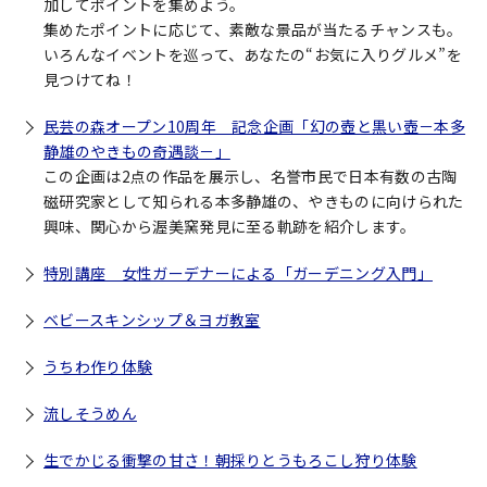
加してポイントを集めよう。
集めたポイントに応じて、素敵な景品が当たるチャンスも。
いろんなイベントを巡って、あなたの“お気に入りグルメ”を
見つけてね！
民芸の森オープン10周年 記念企画「幻の壺と黒い壺－本多
静雄のやきもの奇遇談－」
この企画は2点の作品を展示し、名誉市民で日本有数の古陶
磁研究家として知られる本多静雄の、やきものに向けられた
興味、関心から渥美窯発見に至る軌跡を紹介します。
特別講座 女性ガーデナーによる「ガーデニング入門」
ベビースキンシップ＆ヨガ教室
うちわ作り体験
流しそうめん
生でかじる衝撃の甘さ！朝採りとうもろこし狩り体験