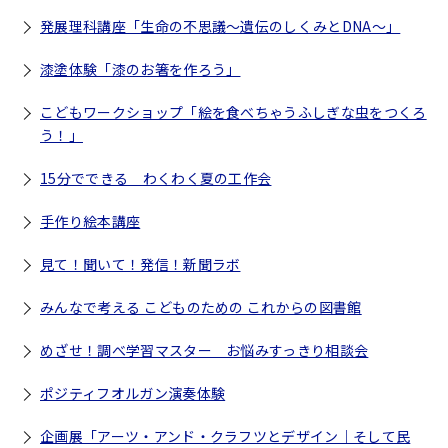
発展理科講座「生命の不思議～遺伝のしくみとDNA～」
漆塗体験「漆のお箸を作ろう」
こどもワークショップ「絵を食べちゃうふしぎな虫をつくろ
う！」
15分でできる わくわく夏の工作会
手作り絵本講座
見て！聞いて！発信！新聞ラボ
みんなで考える こどものための これからの図書館
めざせ！調べ学習マスター お悩みすっきり相談会
ポジティフオルガン演奏体験
企画展「アーツ・アンド・クラフツとデザイン｜そして民