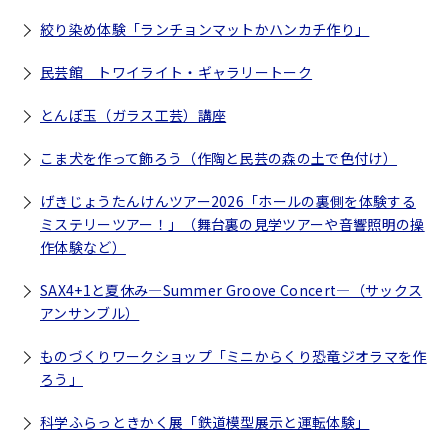
絞り染め体験「ランチョンマットかハンカチ作り」
民芸館 トワイライト・ギャラリートーク
とんぼ玉（ガラス工芸）講座
こま犬を作って飾ろう（作陶と民芸の森の土で色付け）
げきじょうたんけんツアー2026「ホールの裏側を体験する
ミステリーツアー！」（舞台裏の見学ツアーや音響照明の操
作体験など）
SAX4+1と夏休み―Summer Groove Concert―（サックス
アンサンブル）
ものづくりワークショップ「ミニからくり恐竜ジオラマを作
ろう」
科学ふらっときかく展「鉄道模型展示と運転体験」