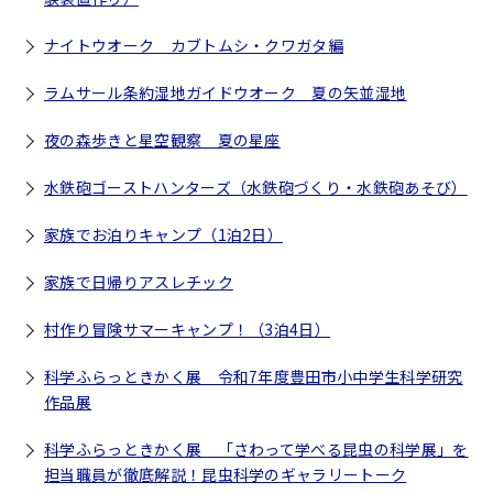
ナイトウオーク カブトムシ・クワガタ編
ラムサール条約湿地ガイドウオーク 夏の矢並湿地
夜の森歩きと星空観察 夏の星座
水鉄砲ゴーストハンターズ（水鉄砲づくり・水鉄砲あそび）
家族でお泊りキャンプ（1泊2日）
家族で日帰りアスレチック
村作り冒険サマーキャンプ！（3泊4日）
科学ふらっときかく展 令和7年度豊田市小中学生科学研究
作品展
科学ふらっときかく展 「さわって学べる昆虫の科学展」を
担当職員が徹底解説！昆虫科学のギャラリートーク