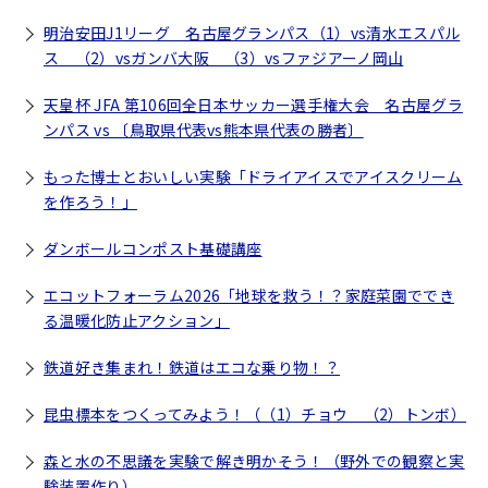
明治安田J1リーグ 名古屋グランパス（1）vs清水エスパル
ス （2）vsガンバ大阪 （3）vsファジアーノ岡山
天皇杯 JFA 第106回全日本サッカー選手権大会 名古屋グラ
ンパス vs 〔鳥取県代表vs熊本県代表の勝者〕
もった博士とおいしい実験「ドライアイスでアイスクリーム
を作ろう！」
ダンボールコンポスト基礎講座
エコットフォーラム2026「地球を救う！？家庭菜園ででき
る温暖化防止アクション」
鉄道好き集まれ！鉄道はエコな乗り物！？
昆虫標本をつくってみよう！（（1）チョウ （2）トンボ）
森と水の不思議を実験で解き明かそう！（野外での観察と実
験装置作り）