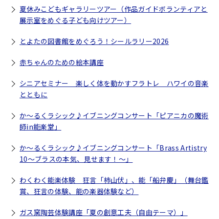
夏休みこどもギャラリーツアー（作品ガイドボランティアと
展示室をめぐる子ども向けツアー）
とよたの図書館をめぐろう！シールラリー2026
赤ちゃんのための絵本講座
シニアセミナー 楽しく体を動かすフラトレ ハワイの音楽
とともに
か～るくラシック♪イブニングコンサート「ピアニカの魔術
師in能楽堂」
か～るくラシック♪イブニングコンサート「Brass Artistry
10～ブラスの本気、見せます！～」
わくわく能楽体験 狂言「柿山伏」、能「船弁慶」（舞台鑑
賞、狂言の体験、能の楽器体験など）
ガス窯陶芸体験講座「夏の創意工夫（自由テーマ）」