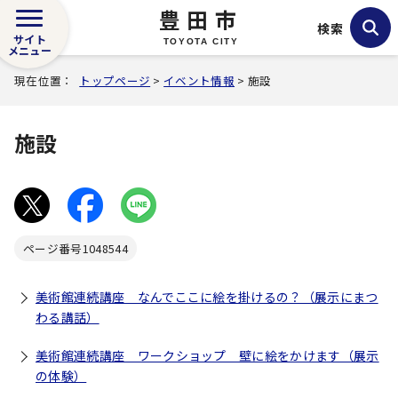
豊田市
検索
サイト
TOYOTA CITY
メニュー
現在位置：
トップページ
>
イベント情報
> 施設
施設
ページ番号
1048544
美術館連続講座 なんでここに絵を掛けるの？（展示にまつ
わる講話）
美術館連続講座 ワークショップ 壁に絵をかけます（展示
の体験）