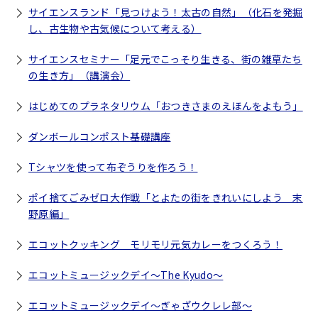
サイエンスランド「見つけよう！太古の自然」（化石を発掘
し、古生物や古気候について考える）
サイエンスセミナー「足元でこっそり生きる、街の雑草たち
の生き方」（講演会）
はじめてのプラネタリウム「おつきさまのえほんをよもう」
ダンボールコンポスト基礎講座
Tシャツを使って布ぞうりを作ろう！
ポイ捨てごみゼロ大作戦「とよたの街をきれいにしよう 末
野原編」
エコットクッキング モリモリ元気カレーをつくろう！
エコットミュージックデイ～The Kyudo～
エコットミュージックデイ～ぎゃざウクレレ部～