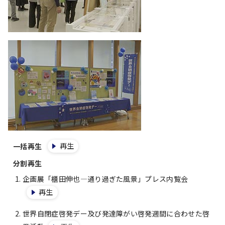
再生
一括再生
分割再生
企画展「櫃田伸也―通り過ぎた風景」プレス内覧会
再生
世界自閉症啓発デー及び発達障がい啓発週間に合わせた啓