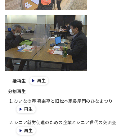
再生
一括再生
分割再生
ひいなの春 喜楽亭と旧松本家長屋門のひなまつり
再生
シニア就労促進のための企業とシニア世代の交流会
再生