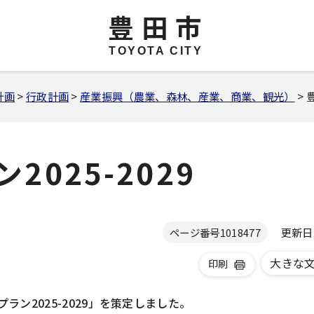
豊田市
TOYOTA CITY
計画
>
行政計画
>
産業振興（農業、森林、産業、商業、観光）
> 
025-2029
更新日 2
ページ番号
1018477
大きな
印刷
ン2025-2029」を策定しました。