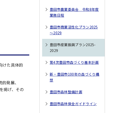
豊田市農業委員会 令和8年度
業務日程
豊田市商業活性化プラン2025
～2029
豊田市産業振興プラン2025-
2029
第4次豊田市森づくり基本計画
向けた具体的
新・豊田市100年の森づくり構
想
続的発展、
針を掲げ、その
豊田市森林整備計画
豊田市森林保全ガイドライン