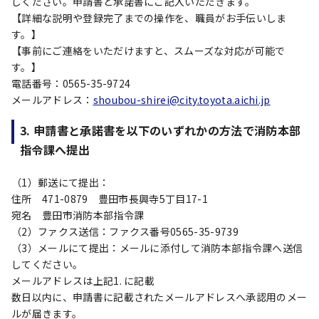
しください。申請書と承諾書にご記入いただきます。
【詳細な説明や登録完了までの操作を、職員がお手伝いしま
す。】
【事前にご連絡をいただけますと、スムーズな対応が可能で
す。】
電話番号：0565-35-9724
メールアドレス：
shoubou-shirei@city.toyota.aichi.jp
3. 申請書と承諾書を以下のいずれかの方法で消防本部
指令課へ提出
（1）郵送にて提出：
住所 471-0879 豊田市長興寺5丁目17-1
宛名 豊田市消防本部指令課
（2）ファクス送信：ファクス番号0565-35-9739
（3）メールにて提出：メールに添付して消防本部指令課へ送信
してください。
メールアドレスは上記1. に記載
数日以内に、申請書に記載されたメールアドレスへ承認用のメー
ルが届きます。