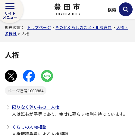
豊田市
検索
サイト
TOYOTA CITY
メニュー
現在位置：
トップページ
>
その他くらしのこと・相談窓口
>
人権・
多様性
> 人権
人権
ページ番号
1003964
限りなく尊いもの…人権
人は誰もが平等であり、幸せに暮らす権利を持っています。
くらしの人権相談
人権擁護委員による人権相談