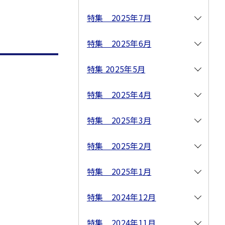
特集 2025年7月
特集 2025年6月
特集 2025年5月
特集 2025年4月
特集 2025年3月
特集 2025年2月
特集 2025年1月
特集 2024年12月
特集 2024年11月