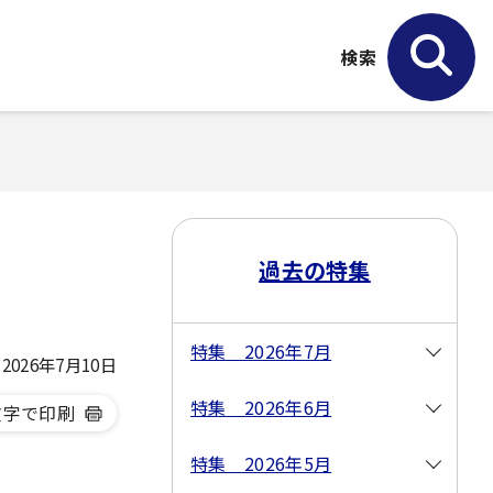
検索
過去の特集
特集 2026年7月
026年7月10日
特集 2026年6月
文字で印刷
特集 2026年5月