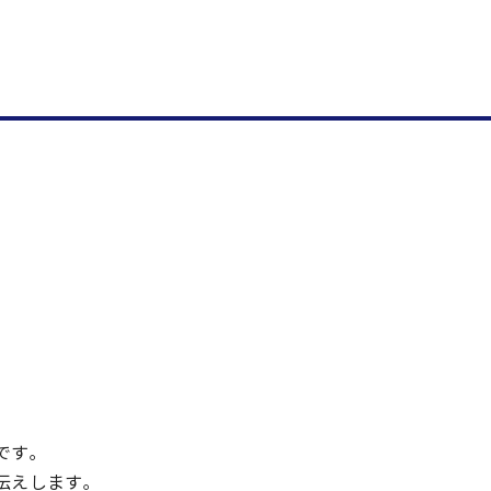
です｡
伝えします｡