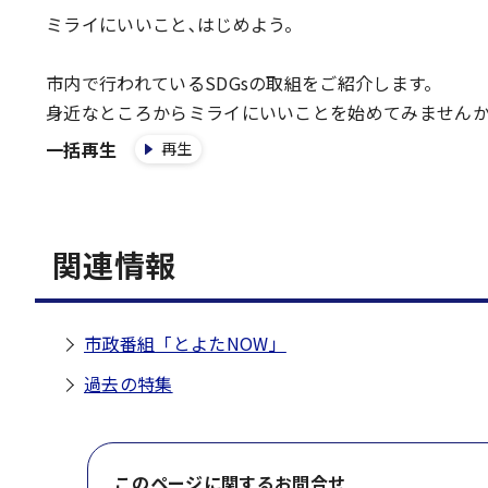
ミライにいいこと､はじめよう。
市内で行われているSDGsの取組をご紹介します。
身近なところからミライにいいことを始めてみません
一括再生
再生
関連情報
市政番組「とよたNOW」
過去の特集
このページに関する
お問合せ