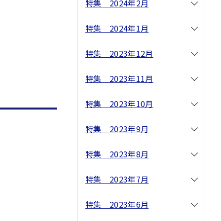
特集 2024年2月
特集 2024年1月
特集 2023年12月
特集 2023年11月
特集 2023年10月
特集 2023年9月
特集 2023年8月
特集 2023年7月
特集 2023年6月