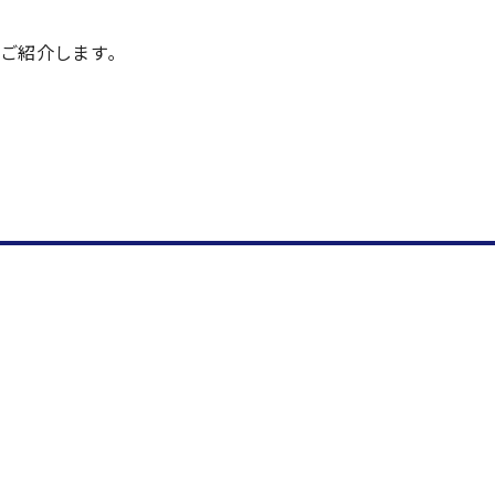
ご紹介します｡