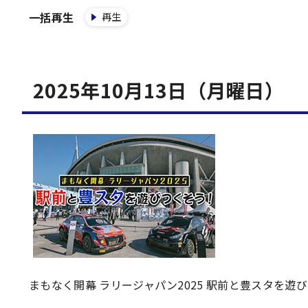
一括再生
再生
2025年10月13日（月曜日）
まもなく開幕 ラリージャパン2025 駅前と豊スタを遊び