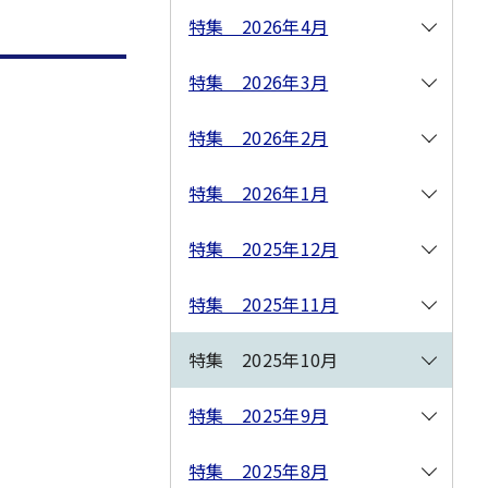
特集 2026年4月
特集 2026年3月
特集 2026年2月
特集 2026年1月
特集 2025年12月
特集 2025年11月
特集 2025年10月
特集 2025年9月
特集 2025年8月