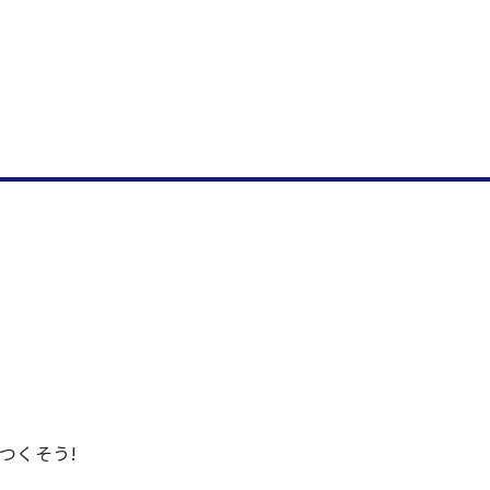
つくそう!