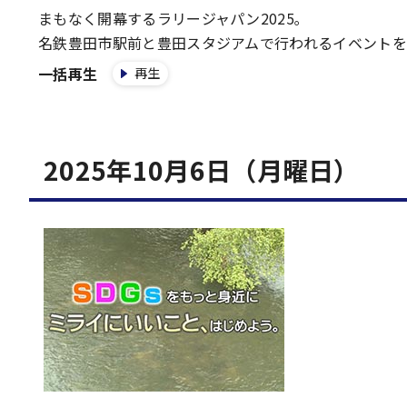
まもなく開幕するラリージャパン2025｡
名鉄豊田市駅前と豊田スタジアムで行われるイベントを
一括再生
再生
2025年10月6日（月曜日）