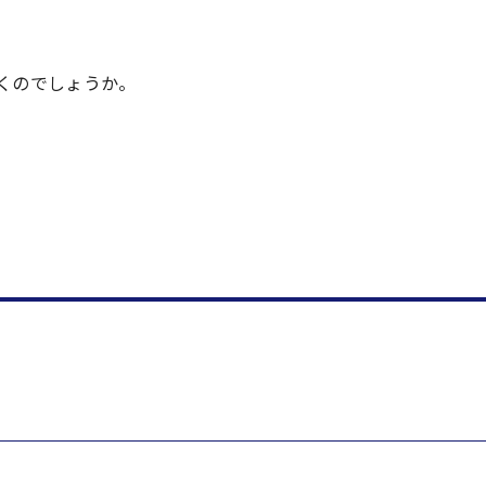
くのでしょうか。