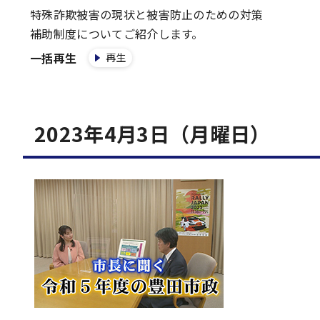
特殊詐欺被害の現状と被害防止のための対策
補助制度についてご紹介します。
一括再生
再生
2023年4月3日（月曜日）