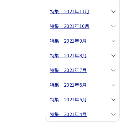
特集 2021年11月
特集 2021年10月
特集 2021年9月
特集 2021年8月
特集 2021年7月
特集 2021年6月
特集 2021年5月
特集 2021年4月