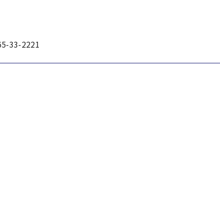
-33-2221