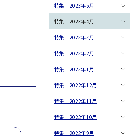
特集 2023年5月
特集 2023年4月
特集 2023年3月
特集 2023年2月
特集 2023年1月
特集 2022年12月
特集 2022年11月
特集 2022年10月
特集 2022年9月