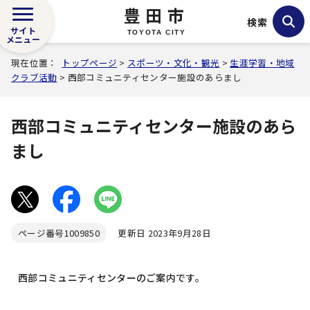
豊田市
検索
サイト
TOYOTA CITY
メニュー
現在位置：
トップページ
>
スポーツ・文化・観光
>
生涯学習・地域
クラブ活動
> 西部コミュニティセンター施設のあらまし
西部コミュニティセンター施設のあら
まし
ページ番号
1009850
更新日 2023年9月28日
西部コミュニティセンターのご案内です。