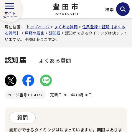
豊田市
検索
サイト
TOYOTA CITY
メニュー
現在位置：
トップページ
>
よくある質問
>
住民登録・証明［よくあ
る質問］
>
戸籍の届出
>
認知届
> 認知ができるタイミングは決まって
いますか。期限はありますか。
認知届
よくある質問
ページ番号
1034327
更新日 2019年10月30日
質問
認知ができるタイミングは決まっていますか。期限はありま