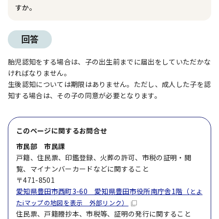
すか。
回答
胎児認知をする場合は、子の出生前までに届出をしていただかな
ければなりません。
生後認知については期限はありません。ただし、成人した子を認
知する場合は、その子の同意が必要となります。
このページに関する
お問合せ
市民部 市民課
戸籍、住民票、印鑑登録、火葬の許可、市税の証明・閲
覧、マイナンバーカードなどに関すること
〒471-8501
愛知県豊田市西町3-60 愛知県豊田市役所南庁舎1階（
とよ
たiマップの地図を表示 外部リンク）
住民票、戸籍謄抄本、市税等、証明の発行に関すること